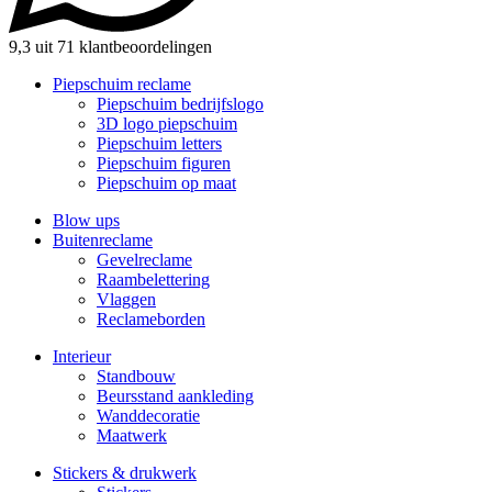
9,3 uit 71 klantbeoordelingen
Piepschuim reclame
Piepschuim bedrijfslogo
3D logo piepschuim
Piepschuim letters
Piepschuim figuren
Piepschuim op maat
Blow ups
Buitenreclame
Gevelreclame
Raambelettering
Vlaggen
Reclameborden
Interieur
Standbouw
Beursstand aankleding
Wanddecoratie
Maatwerk
Stickers & drukwerk