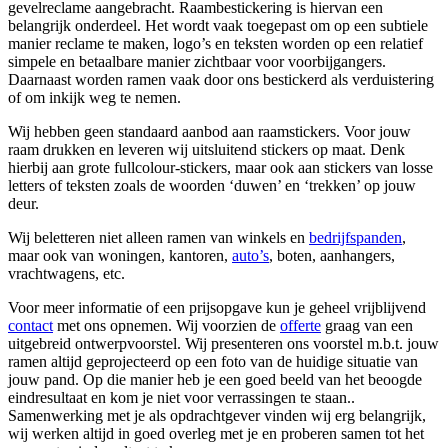
gevelreclame aangebracht. Raambestickering is hiervan een
belangrijk onderdeel. Het wordt vaak toegepast om op een subtiele
manier reclame te maken, logo’s en teksten worden op een relatief
simpele en betaalbare manier zichtbaar voor voorbijgangers.
Daarnaast worden ramen vaak door ons bestickerd als verduistering
of om inkijk weg te nemen.
Wij hebben geen standaard aanbod aan raamstickers. Voor jouw
raam drukken en leveren wij uitsluitend stickers op maat. Denk
hierbij aan grote fullcolour-stickers, maar ook aan stickers van losse
letters of teksten zoals de woorden ‘duwen’ en ‘trekken’ op jouw
deur.
Wij beletteren niet alleen ramen van winkels en
bedrijfspanden
,
maar ook van woningen, kantoren,
auto’s
, boten, aanhangers,
vrachtwagens, etc.
Voor meer informatie of een prijsopgave kun je geheel vrijblijvend
contact
met ons opnemen. Wij voorzien de
offerte
graag van een
uitgebreid ontwerpvoorstel. Wij presenteren ons voorstel m.b.t. jouw
ramen altijd geprojecteerd op een foto van de huidige situatie van
jouw pand. Op die manier heb je een goed beeld van het beoogde
eindresultaat en kom je niet voor verrassingen te staan..
Samenwerking met je als opdrachtgever vinden wij erg belangrijk,
wij werken altijd in goed overleg met je en proberen samen tot het