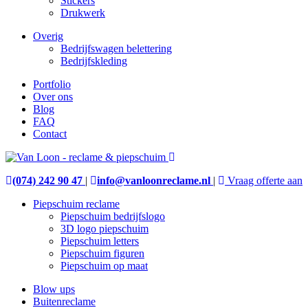
Stickers
Drukwerk
Overig
Bedrijfswagen belettering
Bedrijfskleding
Portfolio
Over ons
Blog
FAQ
Contact
(074) 242 90 47
|
info@vanloonreclame.nl
|
Vraag offerte aan
Piepschuim reclame
Piepschuim bedrijfslogo
3D logo piepschuim
Piepschuim letters
Piepschuim figuren
Piepschuim op maat
Blow ups
Buitenreclame