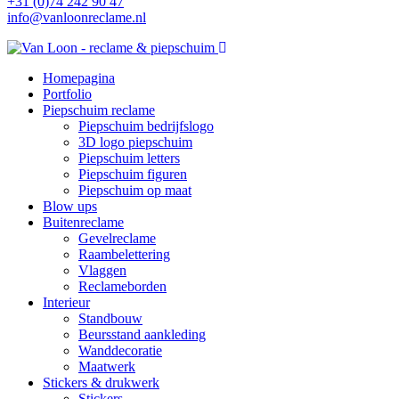
+31 (0)74 242 90 47
info@vanloonreclame.nl
Homepagina
Portfolio
Piepschuim reclame
Piepschuim bedrijfslogo
3D logo piepschuim
Piepschuim letters
Piepschuim figuren
Piepschuim op maat
Blow ups
Buitenreclame
Gevelreclame
Raambelettering
Vlaggen
Reclameborden
Interieur
Standbouw
Beursstand aankleding
Wanddecoratie
Maatwerk
Stickers & drukwerk
Stickers