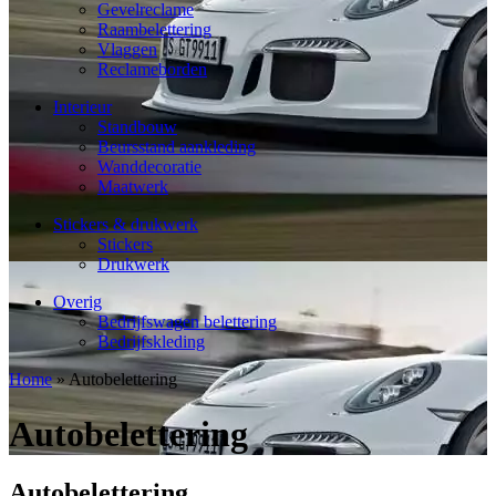
Gevelreclame
Raambelettering
Vlaggen
Reclameborden
Interieur
Standbouw
Beursstand aankleding
Wanddecoratie
Maatwerk
Stickers & drukwerk
Stickers
Drukwerk
Overig
Bedrijfswagen belettering
Bedrijfskleding
Home
»
Autobelettering
Autobelettering
Autobelettering