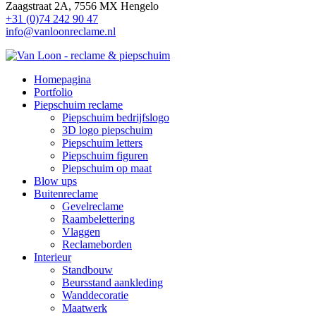
Zaagstraat 2A, 7556 MX Hengelo
+31 (0)74 242 90 47
info@vanloonreclame.nl
Homepagina
Portfolio
Piepschuim reclame
Piepschuim bedrijfslogo
3D logo piepschuim
Piepschuim letters
Piepschuim figuren
Piepschuim op maat
Blow ups
Buitenreclame
Gevelreclame
Raambelettering
Vlaggen
Reclameborden
Interieur
Standbouw
Beursstand aankleding
Wanddecoratie
Maatwerk