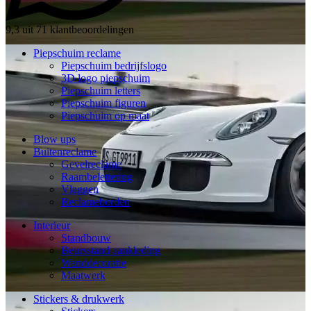
9,3 uit 71 klantbeoordelingen
Piepschuim reclame
Piepschuim bedrijfslogo
3D logo piepschuim
Piepschuim letters
Piepschuim figuren
Piepschuim op maat
Blow ups
Buitenreclame
Gevelreclame
Raambelettering
Vlaggen
Reclameborden
Interieur
Standbouw
Beursstand aankleding
Wanddecoratie
Maatwerk
Stickers & drukwerk