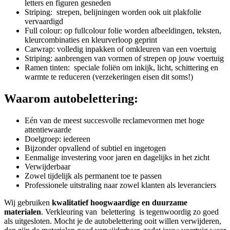
letters en figuren gesneden
Striping: strepen, belijningen worden ook uit plakfolie
vervaardigd
Full colour: op fullcolour folie worden afbeeldingen, teksten,
kleurcombinaties en kleurverloop geprint
Carwrap: volledig inpakken of omkleuren van een voertuig
Striping: aanbrengen van vormen of strepen op jouw voertuig
Ramen tinten: speciale foliën om inkijk, licht, schittering en
warmte te reduceren (verzekeringen eisen dit soms!)
Waarom autobelettering:
Eén van de meest succesvolle reclamevormen met hoge
attentiewaarde
Doelgroep: iedereen
Bijzonder opvallend of subtiel en ingetogen
Eenmalige investering voor jaren en dagelijks in het zicht
Verwijderbaar
Zowel tijdelijk als permanent toe te passen
Professionele uitstraling naar zowel klanten als leveranciers
Wij gebruiken
kwalitatief hoogwaardige en duurzame
materialen
. Verkleuring van belettering is tegenwoordig zo goed
als uitgesloten. Mocht je de autobelettering ooit willen verwijderen,