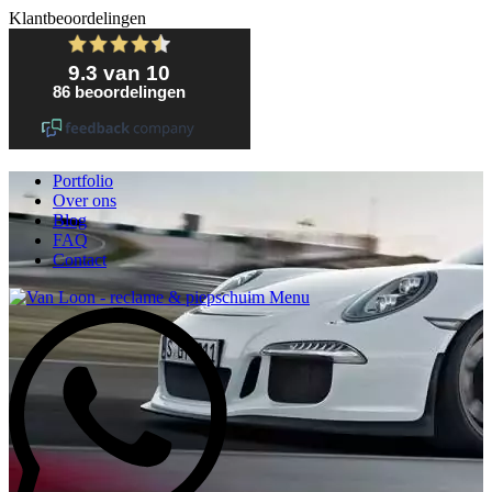
Klantbeoordelingen
Portfolio
Over ons
Blog
FAQ
Contact
Menu