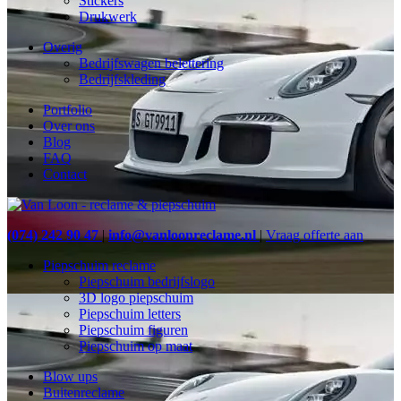
Stickers
Drukwerk
Overig
Bedrijfswagen belettering
Bedrijfskleding
Portfolio
Over ons
Blog
FAQ
Contact
(074) 242 90 47
|
info@vanloonreclame.nl
|
Vraag offerte aan
Piepschuim reclame
Piepschuim bedrijfslogo
3D logo piepschuim
Piepschuim letters
Piepschuim figuren
Piepschuim op maat
Blow ups
Buitenreclame