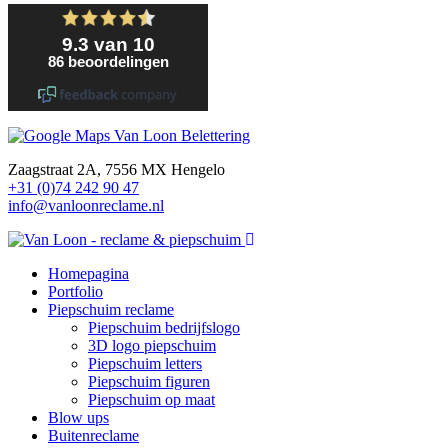
Zaagstraat 2A, 7556 MX Hengelo
+31 (0)74 242 90 47
info@vanloonreclame.nl
Homepagina
Portfolio
Piepschuim reclame
Piepschuim bedrijfslogo
3D logo piepschuim
Piepschuim letters
Piepschuim figuren
Piepschuim op maat
Blow ups
Buitenreclame