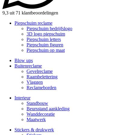
9,3 uit 71 klantbeoordelingen
Piepschuim reclame
Piepschuim bedrijfslogo
3D logo piepschuim
Piepschuim letters
Piepschuim figuren
Piepschuim op maat
Blow ups
Buitenreclame
Gevelreclame
Raambelettering
Vlaggen
Reclameborden
Interieur
Standbouw
Beursstand aankleding
Wanddecoratie
Maatwerk
Stickers & drukwerk