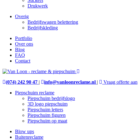
Stickers
Drukwerk
Overig
Bedrijfswagen belettering
Bedrijfskleding
Portfolio
Over ons
Blog
FAQ
Contact
(074) 242 90 47
|
info@vanloonreclame.nl
|
Vraag offerte aan
Piepschuim reclame
Piepschuim bedrijfslogo
3D logo piepschuim
Piepschuim letters
Piepschuim figuren
Piepschuim op maat
Blow ups
Buitenreclame