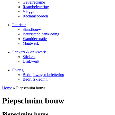
Gevelreclame
Raambelettering
Vlaggen
Reclameborden
Interieur
Standbouw
Beursstand aankleding
Wanddecoratie
Maatwerk
Stickers & drukwerk
Stickers
Drukwerk
Overig
Bedrijfswagen belettering
Bedrijfskleding
Home
»
Piepschuim bouw
Piepschuim bouw
Piepschuim bouw