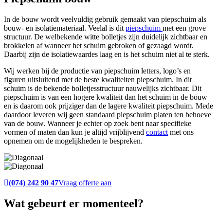
In de bouw wordt veelvuldig gebruik gemaakt van piepschuim als
bouw- en isolatiemateriaal. Veelal is dit
piepschuim
met een grove
structuur. De welbekende witte bolletjes zijn duidelijk zichtbaar en
brokkelen af wanneer het schuim gebroken of gezaagd wordt.
Daarbij zijn de isolatiewaardes laag en is het schuim niet al te sterk.
Wij werken bij de productie van piepschuim letters, logo’s en
figuren uitsluitend met de beste kwaliteiten piepschuim. In dit
schuim is de bekende bolletjesstructuur nauwelijks zichtbaar. Dit
piepschuim is van een hogere kwaliteit dan het schuim in de bouw
en is daarom ook prijziger dan de lagere kwaliteit piepschuim. Mede
daardoor leveren wij geen standaard piepschuim platen ten behoeve
van de bouw. Wanneer je echter op zoek bent naar specifieke
vormen of maten dan kun je altijd vrijblijvend
contact
met ons
opnemen om de mogelijkheden te bespreken.
(074) 242 90 47
Vraag offerte aan
Wat gebeurt er momenteel?