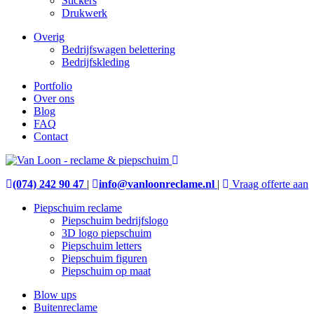
Stickers
Drukwerk
Overig
Bedrijfswagen belettering
Bedrijfskleding
Portfolio
Over ons
Blog
FAQ
Contact
(074) 242 90 47
|
info@vanloonreclame.nl
|
Vraag offerte aan
Piepschuim reclame
Piepschuim bedrijfslogo
3D logo piepschuim
Piepschuim letters
Piepschuim figuren
Piepschuim op maat
Blow ups
Buitenreclame