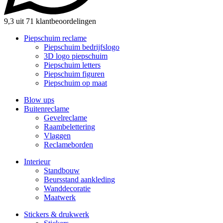
9,3 uit 71 klantbeoordelingen
Piepschuim reclame
Piepschuim bedrijfslogo
3D logo piepschuim
Piepschuim letters
Piepschuim figuren
Piepschuim op maat
Blow ups
Buitenreclame
Gevelreclame
Raambelettering
Vlaggen
Reclameborden
Interieur
Standbouw
Beursstand aankleding
Wanddecoratie
Maatwerk
Stickers & drukwerk