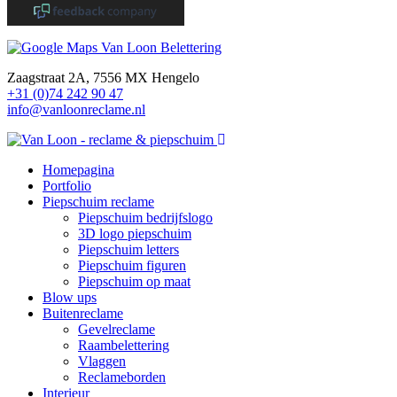
Zaagstraat 2A, 7556 MX Hengelo
+31 (0)74 242 90 47
info@vanloonreclame.nl
Homepagina
Portfolio
Piepschuim reclame
Piepschuim bedrijfslogo
3D logo piepschuim
Piepschuim letters
Piepschuim figuren
Piepschuim op maat
Blow ups
Buitenreclame
Gevelreclame
Raambelettering
Vlaggen
Reclameborden
Interieur