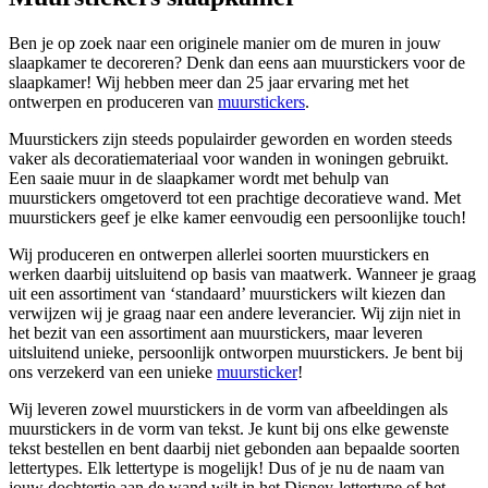
Ben je op zoek naar een originele manier om de muren in jouw
slaapkamer te decoreren? Denk dan eens aan muurstickers voor de
slaapkamer! Wij hebben meer dan 25 jaar ervaring met het
ontwerpen en produceren van
muurstickers
.
Muurstickers zijn steeds populairder geworden en worden steeds
vaker als decoratiemateriaal voor wanden in woningen gebruikt.
Een saaie muur in de slaapkamer wordt met behulp van
muurstickers omgetoverd tot een prachtige decoratieve wand. Met
muurstickers geef je elke kamer eenvoudig een persoonlijke touch!
Wij produceren en ontwerpen allerlei soorten muurstickers en
werken daarbij uitsluitend op basis van maatwerk. Wanneer je graag
uit een assortiment van ‘standaard’ muurstickers wilt kiezen dan
verwijzen wij je graag naar een andere leverancier. Wij zijn niet in
het bezit van een assortiment aan muurstickers, maar leveren
uitsluitend unieke, persoonlijk ontworpen muurstickers. Je bent bij
ons verzekerd van een unieke
muursticker
!
Wij leveren zowel muurstickers in de vorm van afbeeldingen als
muurstickers in de vorm van tekst. Je kunt bij ons elke gewenste
tekst bestellen en bent daarbij niet gebonden aan bepaalde soorten
lettertypes. Elk lettertype is mogelijk! Dus of je nu de naam van
jouw dochtertje aan de wand wilt in het Disney-lettertype of het