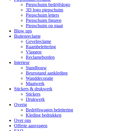
Piepschuim bedrijfslogo
3D logo piepschuim
Piepschuim letters
Piepschuim figuren
Piepschuim op maat
Blow ups
Buitenreclame
Gevelreclame
Raambelettering
Vlaggen
Reclameborden
Interieur
Standbouw
Beursstand aankleding
Wanddecoratie
Maatwerk
Stickers & drukwerk
Stickers
Drukwerk
Overig
Bedrijfswagen belettering
Kleding bedrukken
Over ons
Offerte aanvragen
FAQ