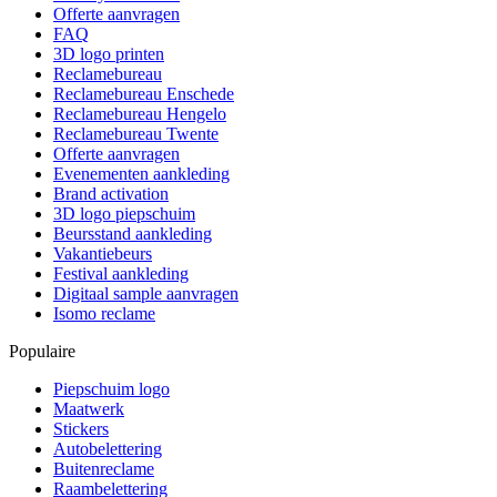
Offerte aanvragen
FAQ
3D logo printen
Reclamebureau
Reclamebureau Enschede
Reclamebureau Hengelo
Reclamebureau Twente
Offerte aanvragen
Evenementen aankleding
Brand activation
3D logo piepschuim
Beursstand aankleding
Vakantiebeurs
Festival aankleding
Digitaal sample aanvragen
Isomo reclame
Populaire
Piepschuim logo
Maatwerk
Stickers
Autobelettering
Buitenreclame
Raambelettering