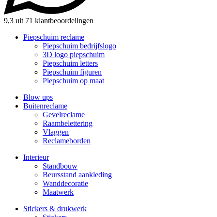
9,3 uit 71 klantbeoordelingen
Piepschuim reclame
Piepschuim bedrijfslogo
3D logo piepschuim
Piepschuim letters
Piepschuim figuren
Piepschuim op maat
Blow ups
Buitenreclame
Gevelreclame
Raambelettering
Vlaggen
Reclameborden
Interieur
Standbouw
Beursstand aankleding
Wanddecoratie
Maatwerk
Stickers & drukwerk