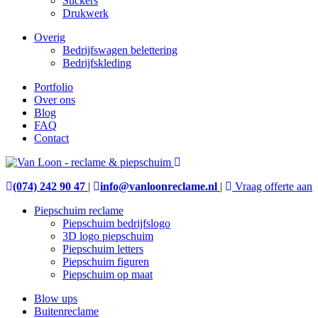
Stickers
Drukwerk
Overig
Bedrijfswagen belettering
Bedrijfskleding
Portfolio
Over ons
Blog
FAQ
Contact
(074) 242 90 47
|
info@vanloonreclame.nl
|
Vraag offerte aan
Piepschuim reclame
Piepschuim bedrijfslogo
3D logo piepschuim
Piepschuim letters
Piepschuim figuren
Piepschuim op maat
Blow ups
Buitenreclame