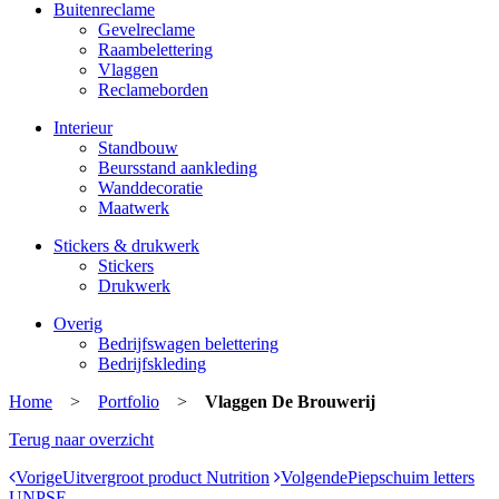
Buitenreclame
Gevelreclame
Raambelettering
Vlaggen
Reclameborden
Interieur
Standbouw
Beursstand aankleding
Wanddecoratie
Maatwerk
Stickers & drukwerk
Stickers
Drukwerk
Overig
Bedrijfswagen belettering
Bedrijfskleding
Home
>
Portfolio
>
Vlaggen De Brouwerij
Terug naar overzicht
Vorige
Uitvergroot product Nutrition
Volgende
Piepschuim letters
UNPSF