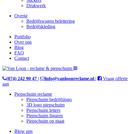
Stickers
Drukwerk
Overig
Bedrijfswagen belettering
Bedrijfskleding
Portfolio
Over ons
Blog
FAQ
Contact
(074) 242 90 47
|
info@vanloonreclame.nl
|
Vraag offerte
aan
Piepschuim reclame
Piepschuim bedrijfslogo
3D logo piepschuim
Piepschuim letters
Piepschuim figuren
Piepschuim op maat
Blow ups