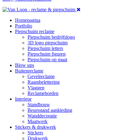
Homepagina
Portfolio
Piepschuim reclame
Piepschuim bedrijfslogo
3D logo piepschuim
Piepschuim letters
Piepschuim figuren
Piepschuim op maat
Blow ups
Buitenreclame
Gevelreclame
Raambelettering
Vlaggen
Reclameborden
Interieur
Standbouw
Beursstand aankleding
Wanddecoratie
Maatwerk
Stickers & drukwerk
Stickers
Drukwerk