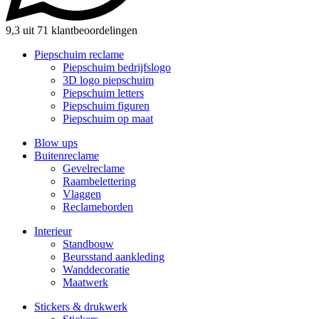
9,3 uit 71 klantbeoordelingen
Piepschuim reclame
Piepschuim bedrijfslogo
3D logo piepschuim
Piepschuim letters
Piepschuim figuren
Piepschuim op maat
Blow ups
Buitenreclame
Gevelreclame
Raambelettering
Vlaggen
Reclameborden
Interieur
Standbouw
Beursstand aankleding
Wanddecoratie
Maatwerk
Stickers & drukwerk