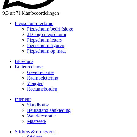
9,3 uit 71 klantbeoordelingen
Piepschuim reclame
Piepschuim bedrijfslogo
3D logo piepschuim
Piepschuim letters
Piepschuim figuren
Piepschuim op maat
Blow ups
Buitenreclame
Gevelreclame
Raambelettering
Vlaggen
Reclameborden
Interieur
Standbouw
Beursstand aankleding
Wanddecoratie
Maatwerk
Stickers & drukwerk