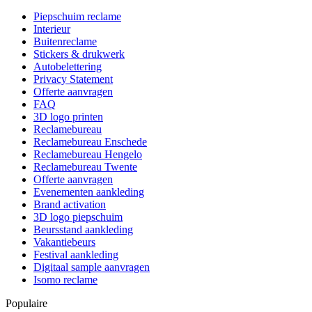
Piepschuim reclame
Interieur
Buitenreclame
Stickers & drukwerk
Autobelettering
Privacy Statement
Offerte aanvragen
FAQ
3D logo printen
Reclamebureau
Reclamebureau Enschede
Reclamebureau Hengelo
Reclamebureau Twente
Offerte aanvragen
Evenementen aankleding
Brand activation
3D logo piepschuim
Beursstand aankleding
Vakantiebeurs
Festival aankleding
Digitaal sample aanvragen
Isomo reclame
Populaire