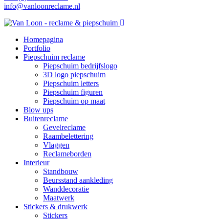
info@vanloonreclame.nl
Homepagina
Portfolio
Piepschuim reclame
Piepschuim bedrijfslogo
3D logo piepschuim
Piepschuim letters
Piepschuim figuren
Piepschuim op maat
Blow ups
Buitenreclame
Gevelreclame
Raambelettering
Vlaggen
Reclameborden
Interieur
Standbouw
Beursstand aankleding
Wanddecoratie
Maatwerk
Stickers & drukwerk
Stickers