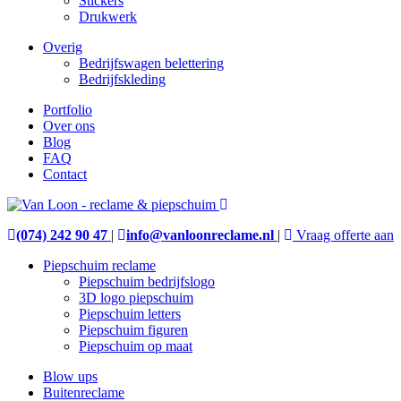
Stickers
Drukwerk
Overig
Bedrijfswagen belettering
Bedrijfskleding
Portfolio
Over ons
Blog
FAQ
Contact
(074) 242 90 47
|
info@vanloonreclame.nl
|
Vraag offerte aan
Piepschuim reclame
Piepschuim bedrijfslogo
3D logo piepschuim
Piepschuim letters
Piepschuim figuren
Piepschuim op maat
Blow ups
Buitenreclame