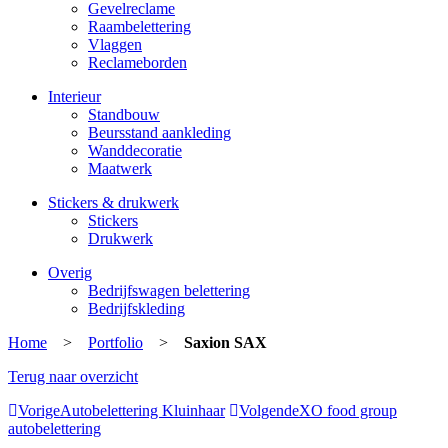
Gevelreclame
Raambelettering
Vlaggen
Reclameborden
Interieur
Standbouw
Beursstand aankleding
Wanddecoratie
Maatwerk
Stickers & drukwerk
Stickers
Drukwerk
Overig
Bedrijfswagen belettering
Bedrijfskleding
Home
>
Portfolio
>
Saxion SAX
Terug naar overzicht
Vorige
Autobelettering Kluinhaar
Volgende
XO food group
autobelettering