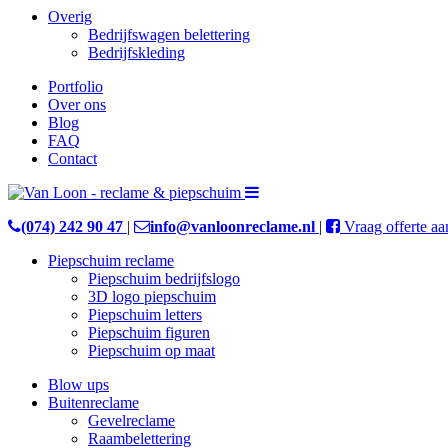
Overig
Bedrijfswagen belettering
Bedrijfskleding
Portfolio
Over ons
Blog
FAQ
Contact
(074) 242 90 47
|
info@vanloonreclame.nl
|
Vraag offerte aa
Piepschuim reclame
Piepschuim bedrijfslogo
3D logo piepschuim
Piepschuim letters
Piepschuim figuren
Piepschuim op maat
Blow ups
Buitenreclame
Gevelreclame
Raambelettering