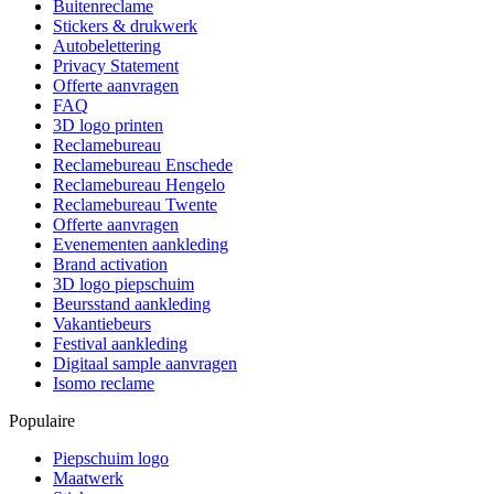
Buitenreclame
Stickers & drukwerk
Autobelettering
Privacy Statement
Offerte aanvragen
FAQ
3D logo printen
Reclamebureau
Reclamebureau Enschede
Reclamebureau Hengelo
Reclamebureau Twente
Offerte aanvragen
Evenementen aankleding
Brand activation
3D logo piepschuim
Beursstand aankleding
Vakantiebeurs
Festival aankleding
Digitaal sample aanvragen
Isomo reclame
Populaire
Piepschuim logo
Maatwerk