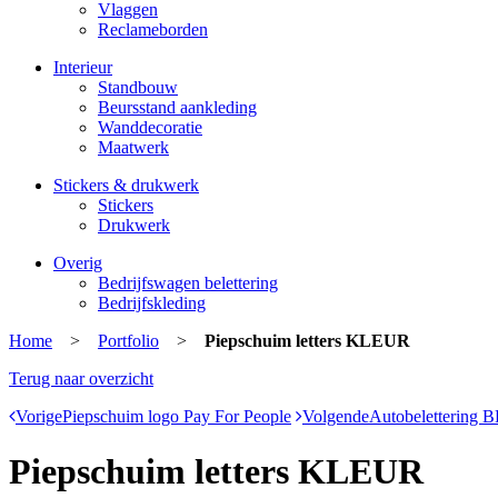
Vlaggen
Reclameborden
Interieur
Standbouw
Beursstand aankleding
Wanddecoratie
Maatwerk
Stickers & drukwerk
Stickers
Drukwerk
Overig
Bedrijfswagen belettering
Bedrijfskleding
Home
>
Portfolio
>
Piepschuim letters KLEUR
Terug naar overzicht
Vorige
Piepschuim logo Pay For People
Volgende
Autobelettering 
Piepschuim letters KLEUR