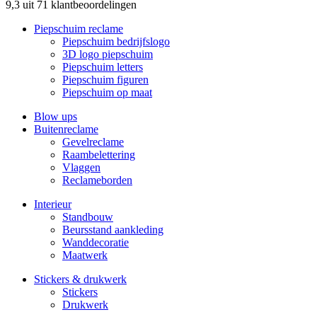
9,3 uit 71 klantbeoordelingen
Piepschuim reclame
Piepschuim bedrijfslogo
3D logo piepschuim
Piepschuim letters
Piepschuim figuren
Piepschuim op maat
Blow ups
Buitenreclame
Gevelreclame
Raambelettering
Vlaggen
Reclameborden
Interieur
Standbouw
Beursstand aankleding
Wanddecoratie
Maatwerk
Stickers & drukwerk
Stickers
Drukwerk