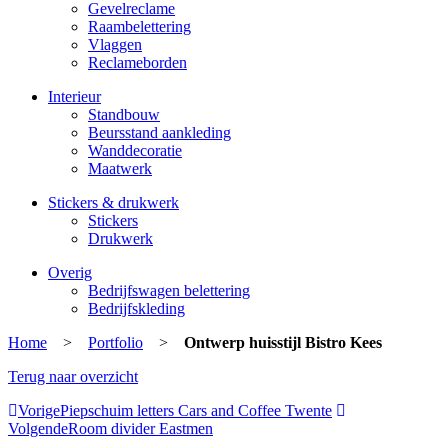
Gevelreclame
Raambelettering
Vlaggen
Reclameborden
Interieur
Standbouw
Beursstand aankleding
Wanddecoratie
Maatwerk
Stickers & drukwerk
Stickers
Drukwerk
Overig
Bedrijfswagen belettering
Bedrijfskleding
Home
>
Portfolio
>
Ontwerp huisstijl Bistro Kees
Terug naar overzicht
Vorige
Piepschuim letters Cars and Coffee Twente
Volgende
Room divider Eastmen