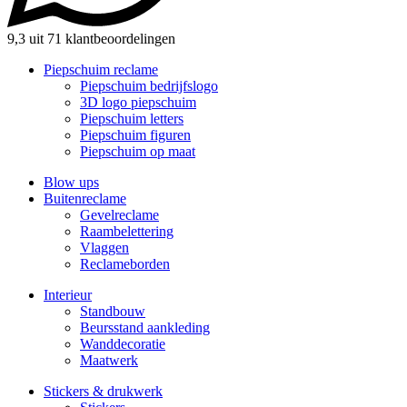
9,3 uit 71 klantbeoordelingen
Piepschuim reclame
Piepschuim bedrijfslogo
3D logo piepschuim
Piepschuim letters
Piepschuim figuren
Piepschuim op maat
Blow ups
Buitenreclame
Gevelreclame
Raambelettering
Vlaggen
Reclameborden
Interieur
Standbouw
Beursstand aankleding
Wanddecoratie
Maatwerk
Stickers & drukwerk