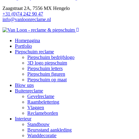
Zaagstraat 2A, 7556 MX Hengelo
+31 (0)74 242 90 47
info@vanloonreclame.nl
Homepagina
Portfolio
Piepschuim reclame
Piepschuim bedrijfslogo
3D logo piepschuim
Piepschuim letters
Piepschuim figuren
Piepschuim op maat
Blow ups
Buitenreclame
Gevelreclame
Raambelettering
Vlaggen
Reclameborden
Interieur
Standbouw
Beursstand aankleding
Wanddecoratie