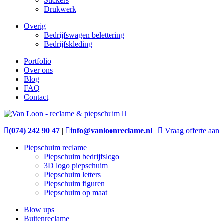
Stickers
Drukwerk
Overig
Bedrijfswagen belettering
Bedrijfskleding
Portfolio
Over ons
Blog
FAQ
Contact
(074) 242 90 47
|
info@vanloonreclame.nl
|
Vraag offerte aan
Piepschuim reclame
Piepschuim bedrijfslogo
3D logo piepschuim
Piepschuim letters
Piepschuim figuren
Piepschuim op maat
Blow ups
Buitenreclame