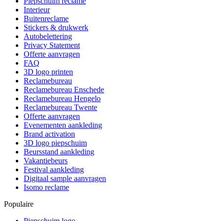
Piepschuim reclame
Interieur
Buitenreclame
Stickers & drukwerk
Autobelettering
Privacy Statement
Offerte aanvragen
FAQ
3D logo printen
Reclamebureau
Reclamebureau Enschede
Reclamebureau Hengelo
Reclamebureau Twente
Offerte aanvragen
Evenementen aankleding
Brand activation
3D logo piepschuim
Beursstand aankleding
Vakantiebeurs
Festival aankleding
Digitaal sample aanvragen
Isomo reclame
Populaire
Piepschuim logo