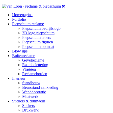
Homepagina
Portfolio
Piepschuim reclame
Piepschuim bedrijfslogo
3D logo piepschuim
Piepschuim letters
Piepschuim figuren
Piepschuim op maat
Blow ups
Buitenreclame
Gevelreclame
Raambelettering
Vlaggen
Reclameborden
Interieur
Standbouw
Beursstand aankleding
Wanddecoratie
Maatwerk
Stickers & drukwerk
Stickers
Drukwerk