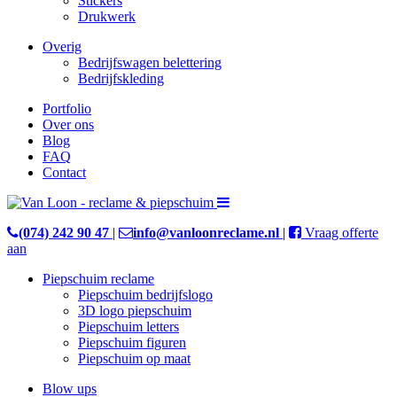
Stickers
Drukwerk
Overig
Bedrijfswagen belettering
Bedrijfskleding
Portfolio
Over ons
Blog
FAQ
Contact
(074) 242 90 47
|
info@vanloonreclame.nl
|
Vraag offerte
aan
Piepschuim reclame
Piepschuim bedrijfslogo
3D logo piepschuim
Piepschuim letters
Piepschuim figuren
Piepschuim op maat
Blow ups