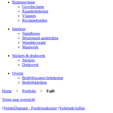
Buitenreclame
Gevelreclame
Raambelettering
Vlaggen
Reclameborden
Interieur
Standbouw
Beursstand aankleding
Wanddecoratie
Maatwerk
Stickers & drukwerk
Stickers
Drukwerk
Overig
Bedrijfswagen belettering
Bedrijfskleding
Home
>
Portfolio
>
Eqib
Terug naar overzicht
Vorige
Diamant - Poedersuikerpot
Volgende
Adfise