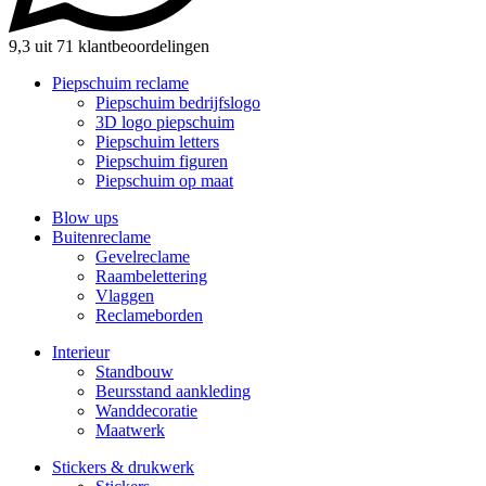
9,3 uit 71 klantbeoordelingen
Piepschuim reclame
Piepschuim bedrijfslogo
3D logo piepschuim
Piepschuim letters
Piepschuim figuren
Piepschuim op maat
Blow ups
Buitenreclame
Gevelreclame
Raambelettering
Vlaggen
Reclameborden
Interieur
Standbouw
Beursstand aankleding
Wanddecoratie
Maatwerk
Stickers & drukwerk