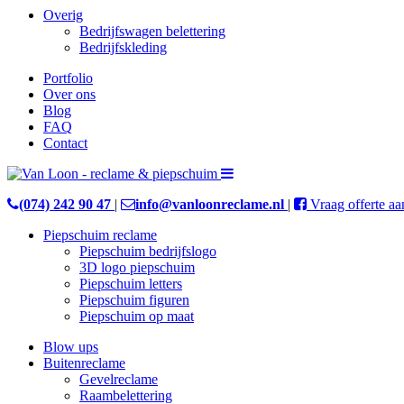
Overig
Bedrijfswagen belettering
Bedrijfskleding
Portfolio
Over ons
Blog
FAQ
Contact
(074) 242 90 47
|
info@vanloonreclame.nl
|
Vraag offerte aa
Piepschuim reclame
Piepschuim bedrijfslogo
3D logo piepschuim
Piepschuim letters
Piepschuim figuren
Piepschuim op maat
Blow ups
Buitenreclame
Gevelreclame
Raambelettering