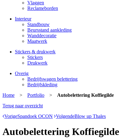
Vlaggen
Reclameborden
Interieur
Standbouw
Beursstand aankleding
Wanddecoratie
Maatwerk
Stickers & drukwerk
Stickers
Drukwerk
Overig
Bedrijfswagen belettering
Bedrijfskleding
Home
>
Portfolio
>
Autobelettering Koffiegilde
Terug naar overzicht
Vorige
Spandoek OCON
Volgende
Blow up Thales
Autobelettering Koffiegilde