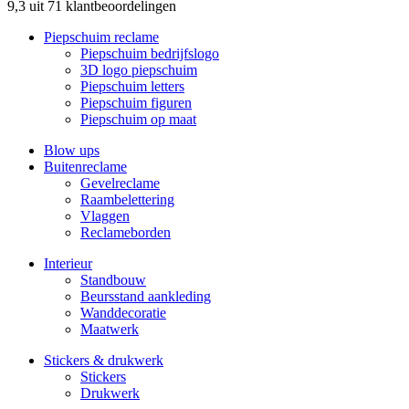
9,3 uit 71 klantbeoordelingen
Piepschuim reclame
Piepschuim bedrijfslogo
3D logo piepschuim
Piepschuim letters
Piepschuim figuren
Piepschuim op maat
Blow ups
Buitenreclame
Gevelreclame
Raambelettering
Vlaggen
Reclameborden
Interieur
Standbouw
Beursstand aankleding
Wanddecoratie
Maatwerk
Stickers & drukwerk
Stickers
Drukwerk