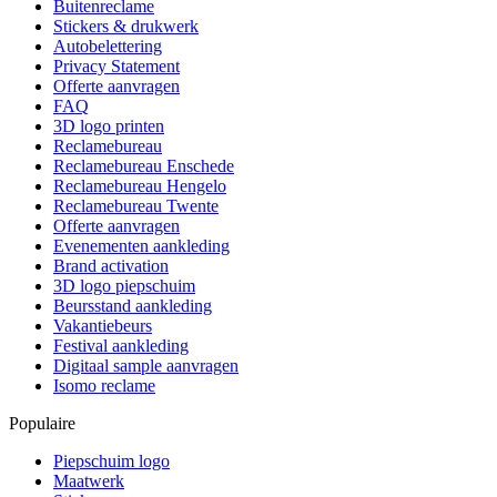
Buitenreclame
Stickers & drukwerk
Autobelettering
Privacy Statement
Offerte aanvragen
FAQ
3D logo printen
Reclamebureau
Reclamebureau Enschede
Reclamebureau Hengelo
Reclamebureau Twente
Offerte aanvragen
Evenementen aankleding
Brand activation
3D logo piepschuim
Beursstand aankleding
Vakantiebeurs
Festival aankleding
Digitaal sample aanvragen
Isomo reclame
Populaire
Piepschuim logo
Maatwerk