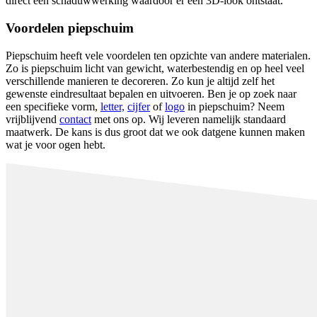
direct een schaduwwerking waardoor er een 3D-look ontstaat.
Voordelen piepschuim
Piepschuim heeft vele voordelen ten opzichte van andere materialen.
Zo is piepschuim licht van gewicht, waterbestendig en op heel veel
verschillende manieren te decoreren. Zo kun je altijd zelf het
gewenste eindresultaat bepalen en uitvoeren. Ben je op zoek naar
een specifieke vorm,
letter,
cijfer
of
logo
in piepschuim? Neem
vrijblijvend
contact
met ons op. Wij leveren namelijk standaard
maatwerk. De kans is dus groot dat we ook datgene kunnen maken
wat je voor ogen hebt.