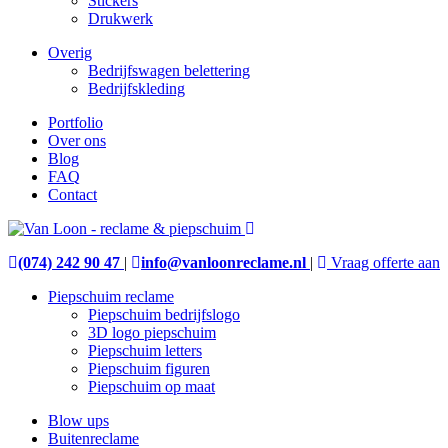
Stickers
Drukwerk
Overig
Bedrijfswagen belettering
Bedrijfskleding
Portfolio
Over ons
Blog
FAQ
Contact
(074) 242 90 47
|
info@vanloonreclame.nl
|
Vraag offerte aan
Piepschuim reclame
Piepschuim bedrijfslogo
3D logo piepschuim
Piepschuim letters
Piepschuim figuren
Piepschuim op maat
Blow ups
Buitenreclame