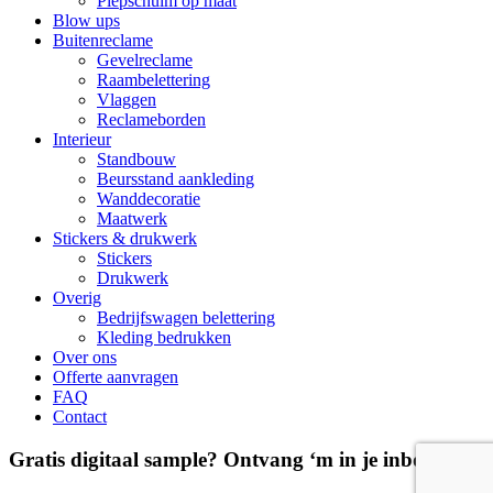
Piepschuim op maat
Blow ups
Buitenreclame
Gevelreclame
Raambelettering
Vlaggen
Reclameborden
Interieur
Standbouw
Beursstand aankleding
Wanddecoratie
Maatwerk
Stickers & drukwerk
Stickers
Drukwerk
Overig
Bedrijfswagen belettering
Kleding bedrukken
Over ons
Offerte aanvragen
FAQ
Contact
Gratis digitaal sample? Ontvang ‘m in je inbox!