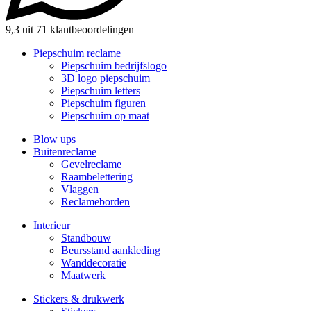
9,3 uit 71 klantbeoordelingen
Piepschuim reclame
Piepschuim bedrijfslogo
3D logo piepschuim
Piepschuim letters
Piepschuim figuren
Piepschuim op maat
Blow ups
Buitenreclame
Gevelreclame
Raambelettering
Vlaggen
Reclameborden
Interieur
Standbouw
Beursstand aankleding
Wanddecoratie
Maatwerk
Stickers & drukwerk