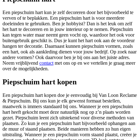
Een piepschuim hart kun je zelf decoreren door het bijvoorbeeld te
verven of te beplakken. Een piepschuim hart is voor meerdere
doeleinden te gebruiken. Ben je hobbyist? Dan is het leuk om zelf
het hart te decoreren en in jouw interieur op te nemen. Piepschuim
kan tegen water maar neemt geen vocht op, waardoor het ook voor
buitengebruik geschikt is. Dus je kunt het hart ook aan de voordeur
hangen ter decoratie. Daarnaast kunnen piepschuim vormen, zoals
een hart, ook als aankleding dienen voor jouw bedrijf. Op zoek naar
andere vormen? Ook daarvoor ben je bij ons aan het juiste adres.
Neem vrijblijvend
contact
met ons op en we vertellen je graag meer
over de mogelijkheden.
Piepschuim hart kopen
Een piepschuim hart kopen doe je eenvoudig bij Van Loon Reclame
& Piepschuim. Bij ons kun je elk gewenst formaat bestellen,
maatwerk is immers standaard bij ons. Wanneer je een piepschuim
hart heeft gekocht moet deze natuurlijk nog op z’n plaats worden
gezet. Piepschuim leent zich uitstekend voor diverse methoden van
plaatsen. Zo kun je een piepschuim hart bijvoorbeeld ophangen aan
de muur of staand plaatsen. Beide manieren hebben zo hun eigen
uitstraling. Wanneer je een piepschuim vorm staand plaatst, creëer je