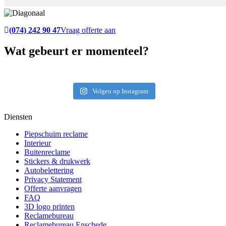
(074) 242 90 47
Vraag offerte aan
Wat gebeurt er momenteel?
Volgen op Instagram
Diensten
Piepschuim reclame
Interieur
Buitenreclame
Stickers & drukwerk
Autobelettering
Privacy Statement
Offerte aanvragen
FAQ
3D logo printen
Reclamebureau
Reclamebureau Enschede