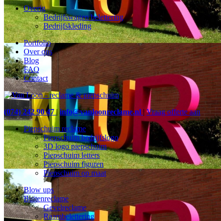
Overig
Bedrijfswagen belettering
Bedrijfskleding
Portfolio
Over ons
Blog
FAQ
Contact
(074) 242 90 47
|
info@vanloonreclame.nl
|
Vraag offerte aan
Piepschuim reclame
Piepschuim bedrijfslogo
3D logo piepschuim
Piepschuim letters
Piepschuim figuren
Piepschuim op maat
Blow ups
Buitenreclame
Gevelreclame
Raambelettering