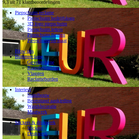
9,3 uit 71 klantbeoordelingen
Piepschuim reclame
Piepschuim bedrijfslogo
3D logo piepschuim
Piepschuim letters
Piepschuim figuren
Piepschuim op maat
Blow ups
Buitenreclame
Gevelreclame
Raambelettering
Vlaggen
Reclameborden
Interieur
Standbouw
Beursstand aankleding
Wanddecoratie
Maatwerk
Stickers & drukwerk
Stickers
Drukwerk