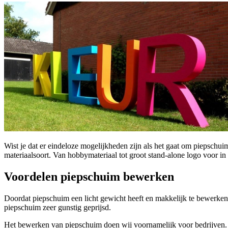
Wist je dat er eindeloze mogelijkheden zijn als het gaat om piepschu
materiaalsoort. Van hobbymateriaal tot groot stand-alone logo voor in
Voordelen piepschuim bewerken
Doordat piepschuim een licht gewicht heeft en makkelijk te bewerken 
piepschuim zeer gunstig geprijsd.
Het bewerken van piepschuim doen wij voornamelijk voor bedrijve