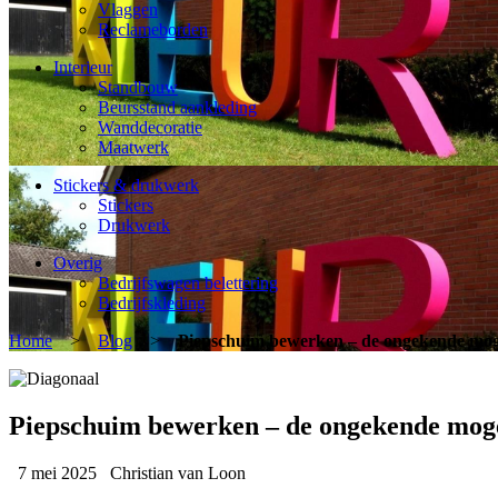
Vlaggen
Reclameborden
Interieur
Standbouw
Beursstand aankleding
Wanddecoratie
Maatwerk
Stickers & drukwerk
Stickers
Drukwerk
Overig
Bedrijfswagen belettering
Bedrijfskleding
Home
>
Blog
>
Piepschuim bewerken – de ongekende mog
Piepschuim bewerken – de ongekende mog
7 mei 2025
Christian van Loon