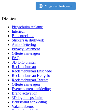
Volgen op Instagram
Diensten
Piepschuim reclame
Interieur
Buitenreclame
Stickers & drukwerk
Autobelettering
Privacy Statement
Offerte aanvragen
FAQ
3D logo printen
Reclamebureau
Reclamebureau Enschede
Reclamebureau Hengelo
Reclamebureau Twente
Offerte aanvragen
Evenementen aankleding
Brand activation
3D logo piepschuim
Beursstand aankleding
Vakantiebeurs