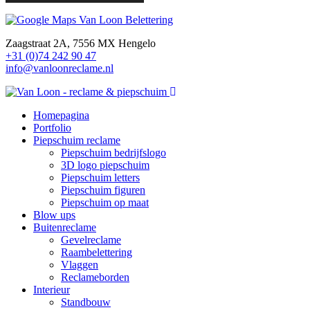
Zaagstraat 2A, 7556 MX Hengelo
+31 (0)74 242 90 47
info@vanloonreclame.nl
Homepagina
Portfolio
Piepschuim reclame
Piepschuim bedrijfslogo
3D logo piepschuim
Piepschuim letters
Piepschuim figuren
Piepschuim op maat
Blow ups
Buitenreclame
Gevelreclame
Raambelettering
Vlaggen
Reclameborden
Interieur
Standbouw