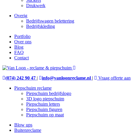
Stickers
Drukwerk
Overig
Bedrijfswagen belettering
Bedrijfskleding
Portfolio
Over ons
Blog
FAQ
Contact
(074) 242 90 47
|
info@vanloonreclame.nl
|
Vraag offerte aan
Piepschuim reclame
Piepschuim bedrijfslogo
3D logo piepschuim
Piepschuim letters
Piepschuim figuren
Piepschuim op maat
Blow ups
Buitenreclame