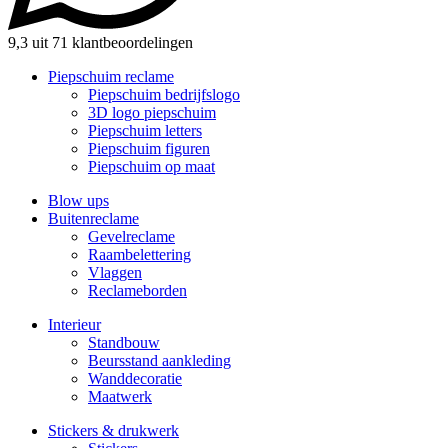
9,3 uit 71 klantbeoordelingen
Piepschuim reclame
Piepschuim bedrijfslogo
3D logo piepschuim
Piepschuim letters
Piepschuim figuren
Piepschuim op maat
Blow ups
Buitenreclame
Gevelreclame
Raambelettering
Vlaggen
Reclameborden
Interieur
Standbouw
Beursstand aankleding
Wanddecoratie
Maatwerk
Stickers & drukwerk